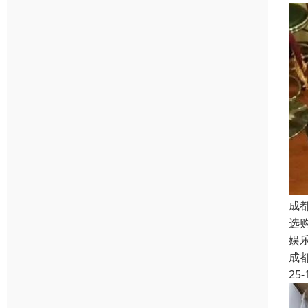
成
选
娱
成
25-