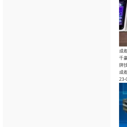
成
千
牌
成
23-