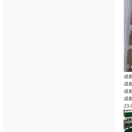
成都
成
成
成
23-