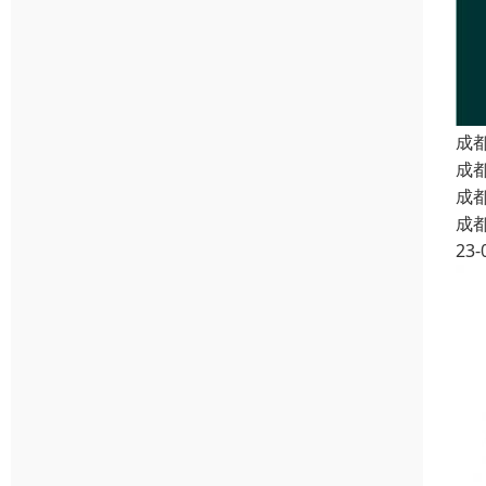
成
成
成
成
23-