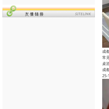
成
常
桌
成
25-