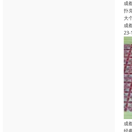
成
扑
大
成
23-
成
经