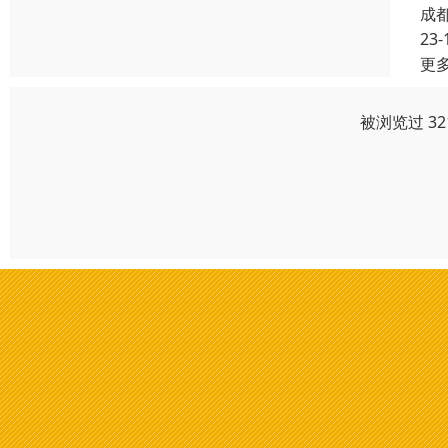
成
23-
更
被浏览过 3