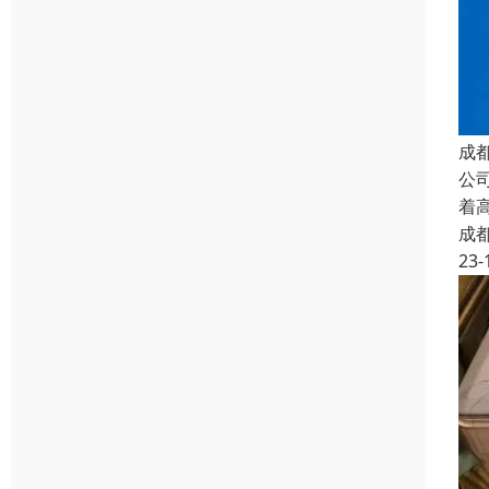
成
公
着
成
23-