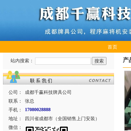
首页
产
站内搜索：
公司：
成都千赢科技牌具公司
联系：
张总
手机：
17080028888
地址：
四川省成都市（全国销售上门安装）
微信：