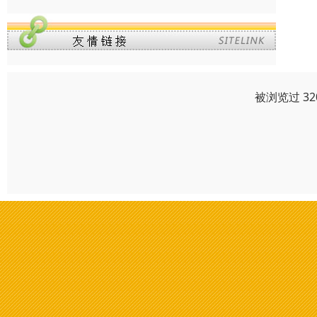
被浏览过 3