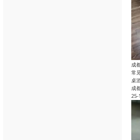
成
常
桌
成
25-