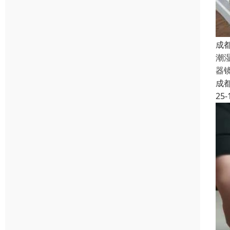
成
潮
器
成
25-