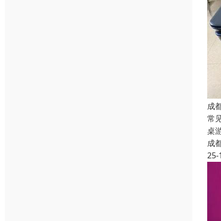
成
常
桌
成
25-