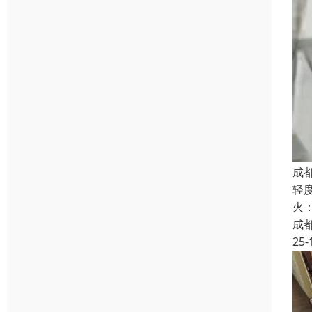
成
轻
火
成
25-