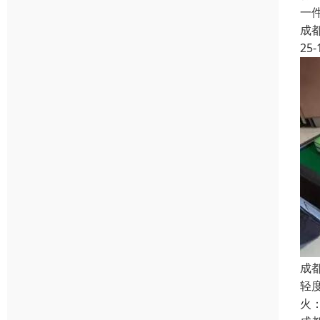
一
成
25-
成
轻
火