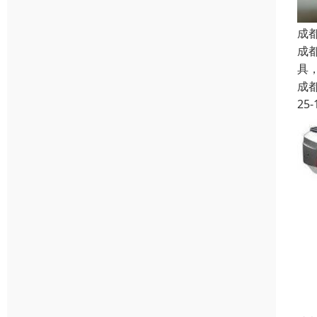
成
成
具
成
25-