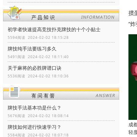
掼
“
初学者快速提高竞技扑克牌技的十个小贴士
5594阅读 2024-02-02 18:15:28
牌技纯手法要练习多久
5491阅读 2024-02-02 18:11:40
关于麻将的必胜牌谱口诀
5536阅读 2024-02-02 18:10:36
牌技手法基本功是什么？
5676阅读 2024-02-02 18:08:14
成
牌技如何进行快速学习？
轻
5584阅读 2024-02-02 18:07:18