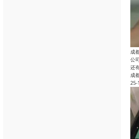
成
公
还
成
25-