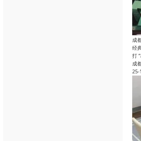
成
经
打
成
25-