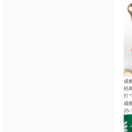
成
经
打
成
25-