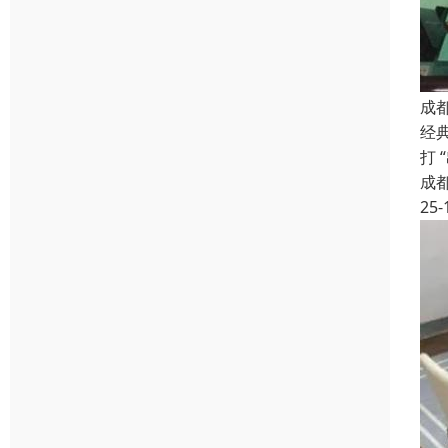
成
经
打
成
25-