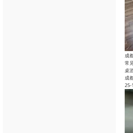
成
常
桌
成
25-