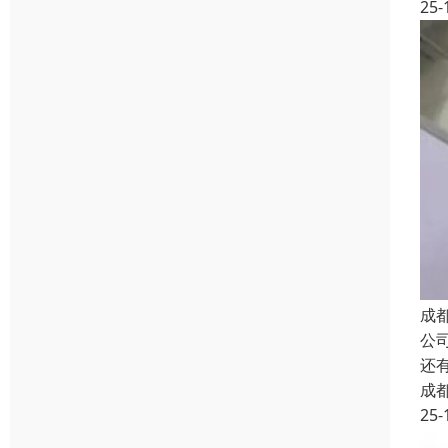
25-
成
公
还
成
25-