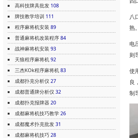
四
高科技牌具批发
108
八
牌技教学培训
111
程序麻将机安装
89
熟
普通麻将机改装程序
84
电
战神麻将机安装
93
则
天狼程序麻将机
92
三杰KOk程序麻将机
83
使
成都扑克分析仪
27
良
成都普通牌分析仪
32
制
成都扑克报牌器
20
成都麻将机技巧教学
26
成都魔术扑克批发
31
成都麻将机技巧
28