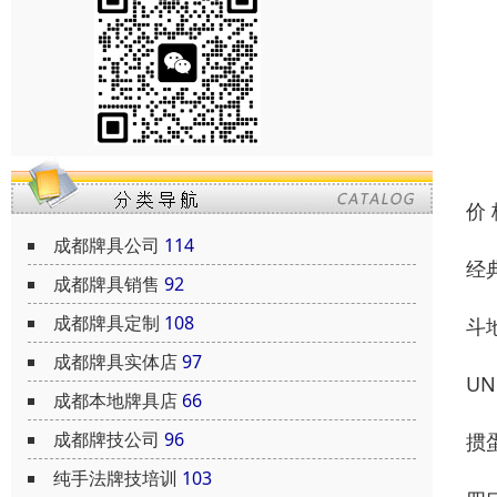
价
成都牌具公司
114
经
成都牌具销售
92
成都牌具定制
108
斗
成都牌具实体店
97
U
成都本地牌具店
66
成都牌技公司
96
掼
纯手法牌技培训
103