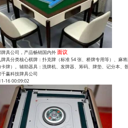
面议
都牌具公司，产品畅销国内外
见牌具分类核心棋牌：扑克牌（标准 54 张、桥牌专用等）、
游卡牌）。辅助器具：洗牌机、发牌器、筹码、牌垫、记分本、骰
都千赢科技牌具公司
11-16 00:09:02