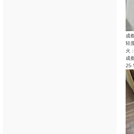
成
轻
火
成
25-