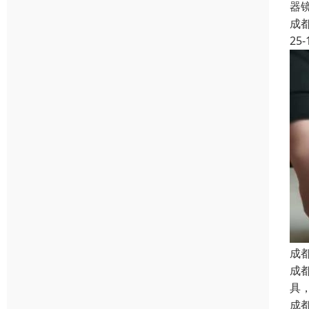
器
成
25-
成
成
具
成