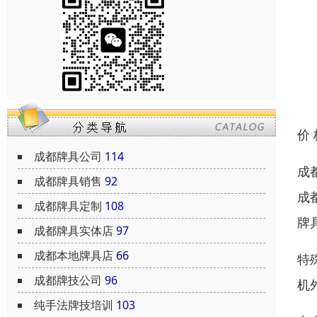
价
成都牌具公司
114
成
成都牌具销售
92
成
成都牌具定制
108
牌
成都牌具实体店
97
成都本地牌具店
66
特
成都牌技公司
96
机
纯手法牌技培训
103