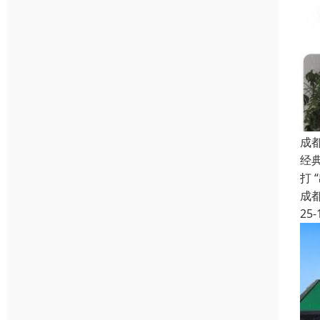
成
经
打
成
25-