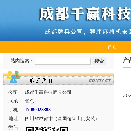
首页
产
站内搜索：
公司：
成都千赢科技牌具公司
20
联系：
张总
手机：
17080028888
地址：
四川省成都市（全国销售上门安装）
微信：