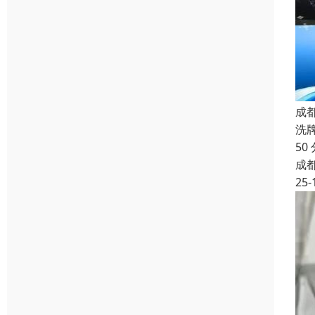
成
洗
5
成
25-