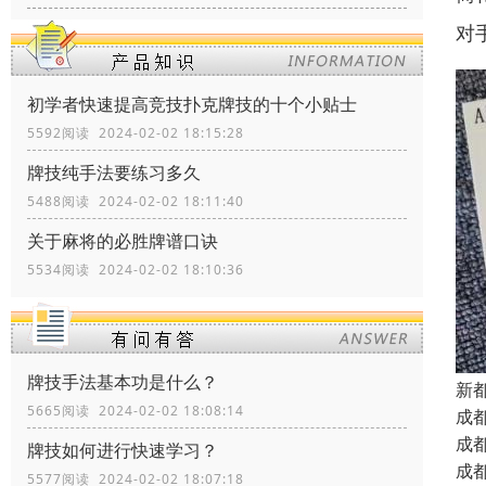
对
初学者快速提高竞技扑克牌技的十个小贴士
5592阅读 2024-02-02 18:15:28
牌技纯手法要练习多久
5488阅读 2024-02-02 18:11:40
关于麻将的必胜牌谱口诀
5534阅读 2024-02-02 18:10:36
牌技手法基本功是什么？
新
5665阅读 2024-02-02 18:08:14
成
成
牌技如何进行快速学习？
成
5577阅读 2024-02-02 18:07:18